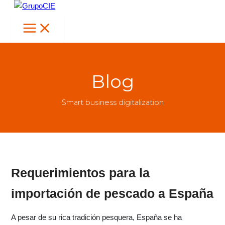
Ir
al
contenido
Blog
Smart business digitalization
Requerimientos para la
importación de pescado a España
A pesar de su rica tradición pesquera, España se ha