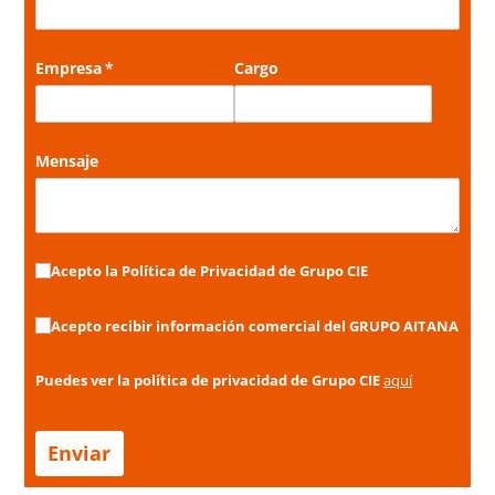
Empresa
(necesario)
*
Cargo
Mensaje
Acepto la Política de Privacidad de Grupo CIE
Acepto la Política de Privacidad de Grupo CIE
Acepto recibir información comercial del GRUPO AITANA
Acepto recibir información comercial del GRUPO AITANA
Puedes ver la política de privacidad de Grupo CIE
aquí
Enviar