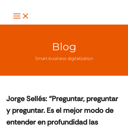
Ir
al
contenido
Blog
Smart business digitalization
Jorge Sellés: “Preguntar, preguntar
y preguntar. Es el mejor modo de
entender en profundidad las