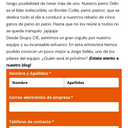
tengo posibilidad de tener más de uno. Nuestro perro Odín
es el líder indiscutible, un Border Collie, perro pastor, que se
dedica todo el día a conducir a nuestros rebaño de cinco
gatos de patio en patio. Hasta que no los reúne a todos no
se queda tranquilo.
jajajaja
Desde Grupo CIE, sentimos un gran orgullo por nuestro
equipo y su incansable esfuerzo. En esta entrevista hemos
podido conocer un poco mejor a Jorge Sellés, uno de los
pilares del equipo. ¿Quién será el próximo?
¡Estate atento a
nuestro blog!
Nombre y Apellidos
(necesario)
*
Correo electrónico de empresa
(necesario)
*
Teléfono de contacto
(necesario)
*