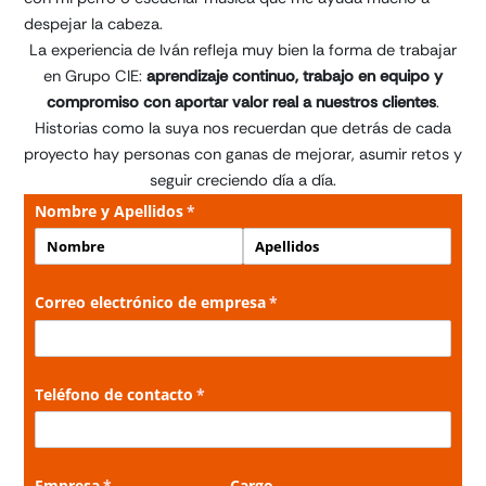
despejar la cabeza.
La experiencia de Iván refleja muy bien la forma de trabajar
en Grupo CIE:
aprendizaje continuo, trabajo en equipo y
compromiso con aportar valor real a nuestros clientes
.
Historias como la suya nos recuerdan que detrás de cada
proyecto hay personas con ganas de mejorar, asumir retos y
seguir creciendo día a día.
Nombre y Apellidos
(necesario)
*
Correo electrónico de empresa
(necesario)
*
Teléfono de contacto
(necesario)
*
Empresa
(necesario)
*
Cargo