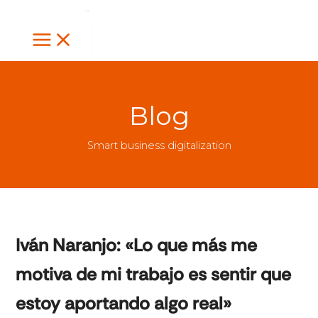
Ir
al
contenido
Blog
Smart business digitalization
Iván Naranjo: «Lo que más me
motiva de mi trabajo es sentir que
estoy aportando algo real»