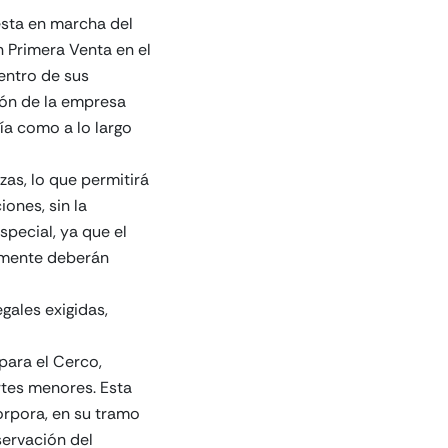
esta en marcha del
 Primera Venta en el
dentro de sus
ión de la empresa
ía como a lo largo
zas, lo que permitirá
ones, sin la
pecial, ya que el
amente deberán
gales exigidas,
para el Cerco,
artes menores. Esta
orpora, en su tramo
servación del