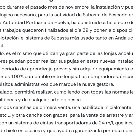
ado durante el pasado mes de noviembre, la instalación y pu
ógico necesario, para la actividad de Subasta de Pescado en
la Autoridad Portuaria de Huelva, ha construido a tal efecto 
s trabajos quedaron finalizados el día 29 y ponen a disposic
lotación, el sistema de Subasta más usado tanto en Andaluc
l.
o, es el mismo que utilizan ya gran parte de las lonjas andalu
s puedan poder realizar sus pujas en estas nuevas instalaci
periodo de aprendizaje previo y sin adquirir equipamiento es
 es 100% compatible entre lonjas. Los compradores, únic
uisitos administrativos que marque la nueva gestora.
alado, permitirá realizar, cumpliendo con todas las normas le
ltáneas y de cualquier arte de pesca.
on dos canchas de primera venta, una habilitada inicialmente 
 etc … y otra cancha con gradas, para la venta de arrastre y 
con un sistema de cintas transportadoras de 24 m/l, que inc
r de hielo en escama y que ayuda a garantizar la perfecta con