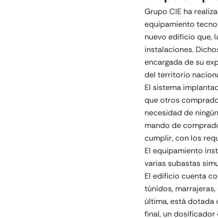
Grupo CIE ha realiz
equipamiento tecnol
nuevo edificio que, 
instalaciones. Dicho
encargada de su exp
del territorio naciona
El sistema implantad
que otros compradore
necesidad de ningún 
mando de comprador
cumplir, con los req
El equipamiento inst
varias subastas simu
El edificio cuenta c
túnidos, marrajeras,
última, está dotada 
final, un dosificado