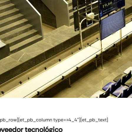
_pb_row][et_pb_column type=»4_4″][et_pb_text]
oveedor tecnológico