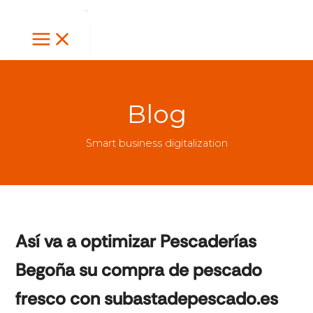
Ir
al
contenido
Blog
Smart business digitalization
Así va a optimizar Pescaderías
Begoña su compra de pescado
fresco con subastadepescado.es