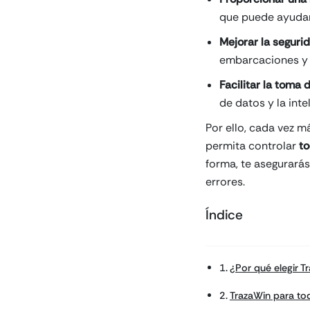
que puede ayudar 
Mejorar la seguri
embarcaciones y l
Facilitar la toma 
de datos y la intel
Por ello, cada vez 
permita controlar
to
forma, te asegurará
errores.
Índice
¿Por qué elegir T
TrazaWin para to