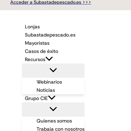
Acceder a Subastadepescado.es >>>
Ir
al
contenido
Lonjas
Subastadepescado.es
Mayoristas
Casos de éxito
Recursos
Webinarios
Noticias
Grupo CIE
Quienes somos
Trabaja con nosotros