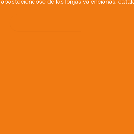
, abasteciéndose de las lonjas valencianas, catal
Descargar caso de éxito