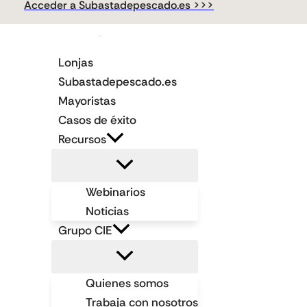
Acceder a Subastadepescado.es >>>
Ir
al
contenido
Lonjas
Subastadepescado.es
Mayoristas
Casos de éxito
Recursos
Webinarios
Noticias
Grupo CIE
Quienes somos
Trabaja con nosotros