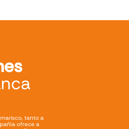
nes
anca
marisco, tanto a
mpañía ofrece a