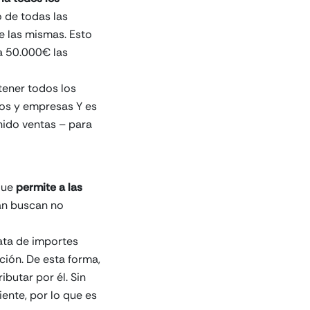
o de todas las
e las mismas. Esto
 a 50.000€ las
ener todos los
mos y empresas Y es
ido ventas – para
 que
permite a las
zan buscan no
rata de importes
ción. De esta forma,
butar por él. Sin
iente, por lo que es