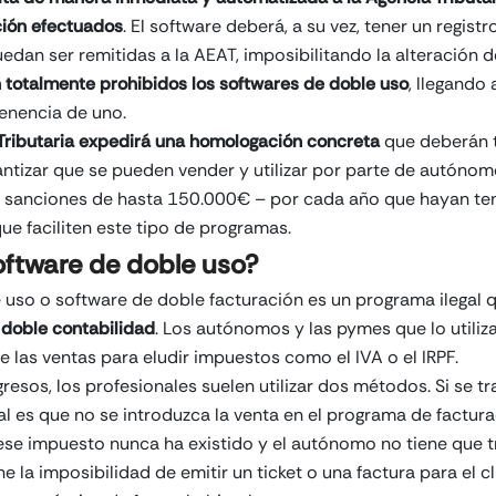
ción efectuados
. El software deberá, a su vez, tener un registr
edan ser remitidas a la AEAT, imposibilitando la alteración d
totalmente prohibidos los softwares de doble uso
, llegando
tenencia de uno.
 Tributaria expedirá una homologación concreta
que deberán t
ntizar que se pueden vender y utilizar por parte de autóno
 sanciones de hasta 150.000€ – por cada año que hayan ten
e faciliten este tipo de programas.
oftware de doble uso?
e uso o software de doble facturación es un programa ilegal
 doble contabilidad
. Los autónomos y las pymes que lo utili
e las ventas para eludir impuestos como el IVA o el IRPF.
gresos, los profesionales suelen utilizar dos métodos. Si se t
al es que no se introduzca la venta en el programa de factura
se impuesto nunca ha existido y el autónomo no tiene que tri
 la imposibilidad de emitir un ticket o una factura para el cl