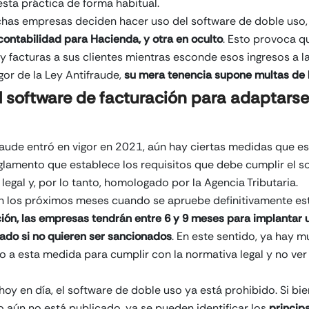
esta práctica de forma habitual.
chas empresas deciden hacer uso del software de doble uso
contabilidad para Hacienda, y otra en oculto
. Esto provoca q
 y facturas a sus clientes mientras esconde esos ingresos a la
gor de la Ley Antifraude,
su mera tenencia supone multas de
l software de facturación para adaptarse 
raude entró en vigor en 2021, aún hay ciertas medidas que e
eglamento que establece los requisitos que debe cumplir el s
 legal y, por lo tanto, homologado por la Agencia Tributaria.
n los próximos meses cuando se apruebe definitivamente es
ción, las empresas tendrán entre 6 y 9 meses para implantar 
ado si no quieren ser sancionados
. En este sentido, ya hay
 a esta medida para cumplir con la normativa legal y no ver
oy en día, el software de doble uso ya está prohibido. Si bie
o aún no está publicado, ya se pueden identificar los
princip