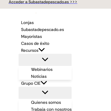
Acceder a Subastadepescado.es >>>
Ir
al
contenido
Lonjas
Subastadepescado.es
Mayoristas
Casos de éxito
Recursos
Webinarios
Noticias
Grupo CIE
Quienes somos
Trabaja con nosotros