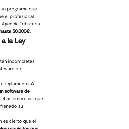
, un programa que
ue el profesional
 Agencia Tributaria.
 hasta 50.000€
.
a la Ley
stán incompletas.
oftware de
te reglamento.
A
un software de
 muchas empresas que
 frenado su
n es cierto que el
ales requisitos que