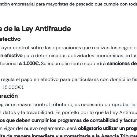
estión empresarial para mayoristas de pescado que cumple con toda
 de la Ley Antifraude
efectivo
ayor control sobre las operaciones que realizan los negocios
en efectivo
para determinadas actividades económicas en las
fesional
a 1.000€.
Su incumplimiento supondrá
sanciones de
egula el pago en efectivo para particulares con domicilio fi
a 15.000€).
uración
ograr un mayor control tributario, es necesario comprobar la 
s datos y la trazabilidad. Es por ello por lo que la Ley Antifr
tos que deben cumplir los programas de contabilidad y factur
en vigor del nuevo reglamento, será
obligatorio utilizar un pr
ta de manera inmediata y automatizada a la Agencia Tributar