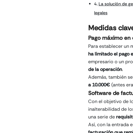
La solución de g
legales
Medidas clave
Pago máximo en 
Para establecer un m
ha limitado el pago 
empresario o un pro
de la operación
.
Además, también se r
a 10.000€
(antes er
Software de fact
Con el objetivo de l
inalterabilidad de lo
una serie de
requisi
Así, con la entrada 
facturación que remi