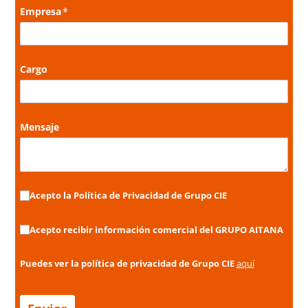
Empresa
(necesario)
*
Cargo
Mensaje
Acepto la Política de Privacidad de Grupo CIE
Acepto la Política de Privacidad de Grupo CIE
Acepto recibir información comercial del GRUPO AITANA
Acepto recibir información comercial del GRUPO AITANA
Puedes ver la política de privacidad de Grupo CIE
aquí