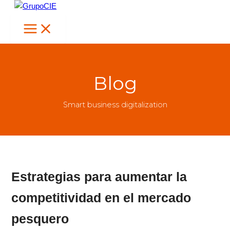
Ir
al
contenido
Blog
Smart business digitalization
Estrategias para aumentar la
competitividad en el mercado
pesquero